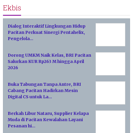
Ekbis
Dialog Interaktif Lingkungan Hidup
Pacitan Perkuat Sinergi Pentahelix,
Pengelola…
Dorong UMKM Naik Kelas, BRI Pacitan
Salurkan KUR Rp263 M hingga April
2026
Buka Tabungan Tanpa Antre, BRI
Cabang Pacitan Hadirkan Mesin
Digital CS untuk La…
Berkah Libur Nataru, Supplier Kelapa
Muda di Pacitan Kewalahan Layani
Pesanan hi…