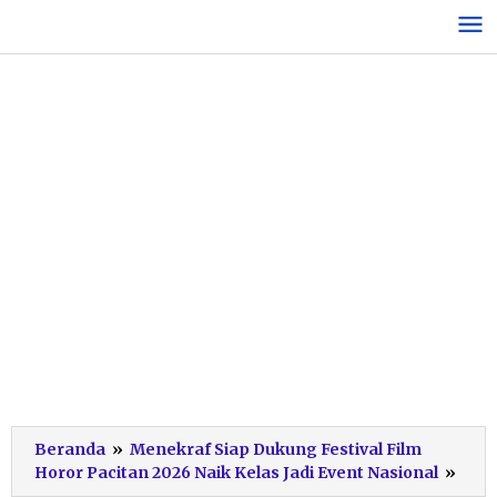
Lewati
ke
konten
Beranda
»
Menekraf Siap Dukung Festival Film
festi
Horor Pacitan 2026 Naik Kelas Jadi Event Nasional
»
film