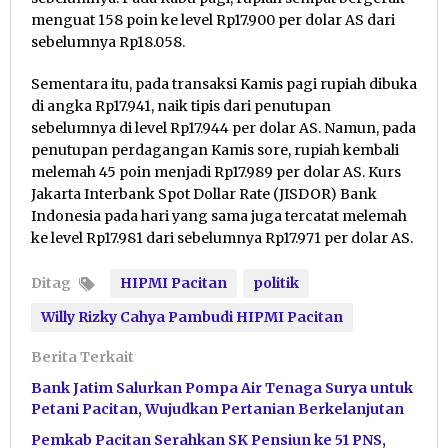
menguat 158 poin ke level Rp17.900 per dolar AS dari
sebelumnya Rp18.058.
Sementara itu, pada transaksi Kamis pagi rupiah dibuka
di angka Rp17.941, naik tipis dari penutupan
sebelumnya di level Rp17.944 per dolar AS. Namun, pada
penutupan perdagangan Kamis sore, rupiah kembali
melemah 45 poin menjadi Rp17.989 per dolar AS. Kurs
Jakarta Interbank Spot Dollar Rate (JISDOR) Bank
Indonesia pada hari yang sama juga tercatat melemah
ke level Rp17.981 dari sebelumnya Rp17.971 per dolar AS.
Ditag
HIPMI Pacitan
politik
Willy Rizky Cahya Pambudi HIPMI Pacitan
Berita Terkait
Bank Jatim Salurkan Pompa Air Tenaga Surya untuk
Petani Pacitan, Wujudkan Pertanian Berkelanjutan
Pemkab Pacitan Serahkan SK Pensiun ke 51 PNS,