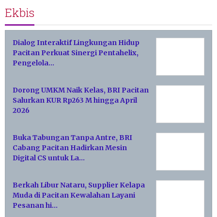
Ekbis
Dialog Interaktif Lingkungan Hidup
Pacitan Perkuat Sinergi Pentahelix,
Pengelola…
Dorong UMKM Naik Kelas, BRI Pacitan
Salurkan KUR Rp263 M hingga April
2026
Buka Tabungan Tanpa Antre, BRI
Cabang Pacitan Hadirkan Mesin
Digital CS untuk La…
Berkah Libur Nataru, Supplier Kelapa
Muda di Pacitan Kewalahan Layani
Pesanan hi…