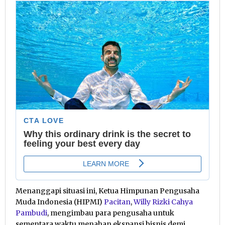
Menanggapi situasi ini, Ketua Himpunan Pengusaha
Muda Indonesia (HIPMI)
Pacitan
,
Willy Rizki Cahya
Pambudi
, mengimbau para pengusaha untuk
sementara waktu menahan ekspansi bisnis demi