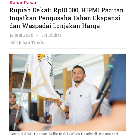
Kabar Pasar
HIPMI
Rupiah Dekati Rp18.000, HIPMI Pacitan
Pacitan
Ingatkan Pengusaha Tahan Ekspansi
Ingatkan
dan Waspadai Lonjakan Harga
Pengusaha
Tahan
oleh
12 Juni 2026
-
331 Dilihat
Ekspansi
Julian
oleh
Julian Tondo
dan
Tondo
Waspadai
Lonjakan
Harga
Ketua HIPMI Pacitan, Willy Rizki Cahya Pambudi, menyoroti