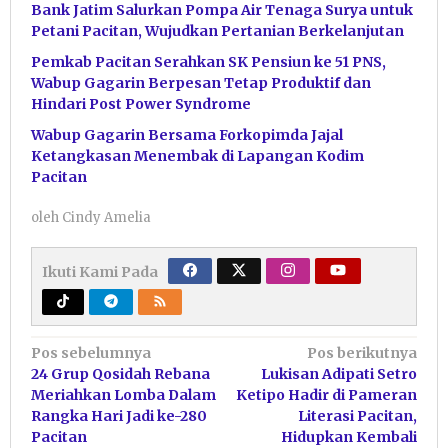
Bank Jatim Salurkan Pompa Air Tenaga Surya untuk
Petani Pacitan, Wujudkan Pertanian Berkelanjutan
Pemkab Pacitan Serahkan SK Pensiun ke 51 PNS,
Wabup Gagarin Berpesan Tetap Produktif dan
Hindari Post Power Syndrome
Wabup Gagarin Bersama Forkopimda Jajal
Ketangkasan Menembak di Lapangan Kodim
Pacitan
oleh
Cindy Amelia
Ikuti Kami Pada
Navigasi
Pos sebelumnya
Pos berikutnya
24 Grup Qosidah Rebana
Lukisan Adipati Setro
pos
Meriahkan Lomba Dalam
Ketipo Hadir di Pameran
Rangka Hari Jadi ke-280
Literasi Pacitan,
Pacitan
Hidupkan Kembali