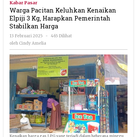
Kabar Pasar
Kenaikan
Warga Pacitan Keluhkan Kenaikan
Elpiji
Elpiji 3 Kg, Harapkan Pemerintah
3
Stabilkan Harga
Kg,
Harapkan
oleh
13 Februari 2025
-
465 Dilihat
Pemerintah
Cindy
oleh
Cindy Amelia
Stabilkan
Amelia
Harga
Kenaikan harga gas LPG yang terjadi dalam beberapa minggu