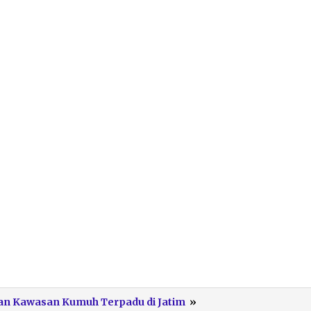
Bupati
nan Kawasan Kumuh Terpadu di Jatim
»