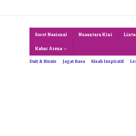
Lewati
ke
konten
Sorot Nasional
Nusantara Kini
Linta
Kabar Arena
Duit & Bisnis
Jagat Rasa
Kisah Inspiratif
Le