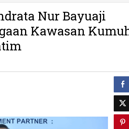
Pacitan
Indrata
ndrata Nur Bayuaji
Nur
Bayuaji
rgaan Kawasan Kumu
Terima
Penghargaan
Kawasan
atim
Kumuh
dari
Gubernur
Jatim