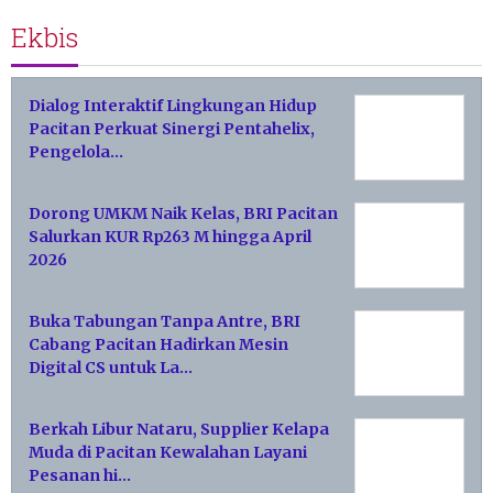
Ekbis
Dialog Interaktif Lingkungan Hidup
Pacitan Perkuat Sinergi Pentahelix,
Pengelola…
Dorong UMKM Naik Kelas, BRI Pacitan
Salurkan KUR Rp263 M hingga April
2026
Buka Tabungan Tanpa Antre, BRI
Cabang Pacitan Hadirkan Mesin
Digital CS untuk La…
Berkah Libur Nataru, Supplier Kelapa
Muda di Pacitan Kewalahan Layani
Pesanan hi…