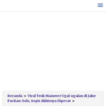
Lewati
ke
konten
Beranda
»
Viral Truk Manuver Ugal-ugalan di Jalur
Klarifikasi
Pacitan-Solo, Sopir Akhirnya Dipecat
»
PT