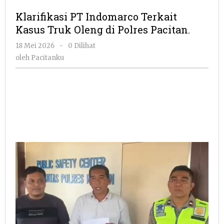
Indomarco
Klarifikasi PT Indomarco Terkait
Terkait
Kasus Truk Oleng di Polres Pacitan.
Kasus
Truk
oleh
18 Mei 2026
-
0 Dilihat
Oleng
Pacitanku
oleh
Pacitanku
di
Polres
Pacitan.