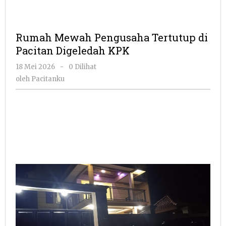
Rumah Mewah Pengusaha Tertutup di
Pacitan Digeledah KPK
oleh
18 Mei 2026
-
0 Dilihat
Pacitanku
oleh
Pacitanku