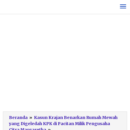
Lewati
ke
konten
Beranda
»
Kasun Krajan Benarkan Rumah Mewah
yang Digeledah KPK di Pacitan Milik Pengusaha
Rumah
Citra Margaretha
»