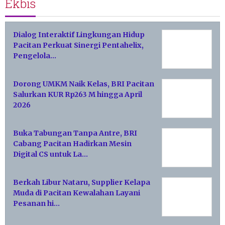
Ekbis
Dialog Interaktif Lingkungan Hidup
Pacitan Perkuat Sinergi Pentahelix,
Pengelola…
Dorong UMKM Naik Kelas, BRI Pacitan
Salurkan KUR Rp263 M hingga April
2026
Buka Tabungan Tanpa Antre, BRI
Cabang Pacitan Hadirkan Mesin
Digital CS untuk La…
Berkah Libur Nataru, Supplier Kelapa
Muda di Pacitan Kewalahan Layani
Pesanan hi…