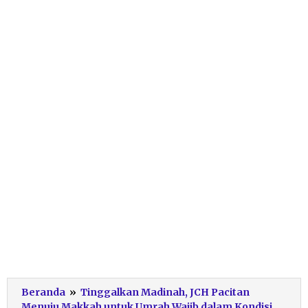
Beranda
»
Tinggalkan Madinah, JCH Pacitan
Menuju Makkah untuk Umrah Wajib dalam Kondisi