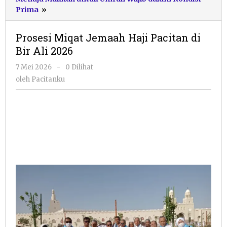
Prosesi
Prima
»
Miqat
Jemaah
Prosesi Miqat Jemaah Haji Pacitan di
Haji
Bir Ali 2026
Pacitan
di
oleh
7 Mei 2026
-
0 Dilihat
Bir
Pacitanku
oleh
Pacitanku
Ali
2026