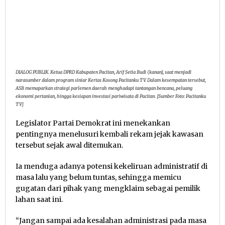
DIALOG PUBLIK. Ketua DPRD Kabupaten Pacitan, Arif Setia Budi (kanan), saat menjadi
narasumber dalam program siniar Kertas Kosong Pacitanku TV. Dalam kesempatan tersebut,
ASB memaparkan strategi parlemen daerah menghadapi tantangan bencana, peluang
ekonomi pertanian, hingga kesiapan investasi pariwisata di Pacitan. [Sumber Foto: Pacitanku
TV]
Legislator Partai Demokrat ini menekankan
pentingnya menelusuri kembali rekam jejak kawasan
tersebut sejak awal ditemukan.
Ia menduga adanya potensi kekeliruan administratif di
masa lalu yang belum tuntas, sehingga memicu
gugatan dari pihak yang mengklaim sebagai pemilik
lahan saat ini.
“Jangan sampai ada kesalahan administrasi pada masa