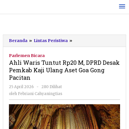
Lewati
ke
konten
Ahli
Beranda
»
Lintas Peristiwa
»
Waris
Tuntut
Parlemen Bicara
Rp20
Ahli Waris Tuntut Rp20 M, DPRD Desak
M,
Pemkab Kaji Ulang Aset Goa Gong
DPRD
Pacitan
Desak
Pemkab
oleh
25 April 2026
-
280 Dilihat
Kaji
Febriani
oleh
Febriani Cahyaningtias
Ulang
Cahyaningtias
Aset
Goa
Gong
Pacitan