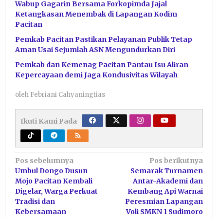
Wabup Gagarin Bersama Forkopimda Jajal
Ketangkasan Menembak di Lapangan Kodim
Pacitan
Pemkab Pacitan Pastikan Pelayanan Publik Tetap
Aman Usai Sejumlah ASN Mengundurkan Diri
Pemkab dan Kemenag Pacitan Pantau Isu Aliran
Kepercayaan demi Jaga Kondusivitas Wilayah
oleh
Febriani Cahyaningtias
Ikuti Kami Pada
Navigasi
Pos sebelumnya
Pos berikutnya
Umbul Dongo Dusun
Semarak Turnamen
pos
Mojo Pacitan Kembali
Antar-Akademi dan
Digelar, Warga Perkuat
Kembang Api Warnai
Tradisi dan
Peresmian Lapangan
Kebersamaan
Voli SMKN 1 Sudimoro