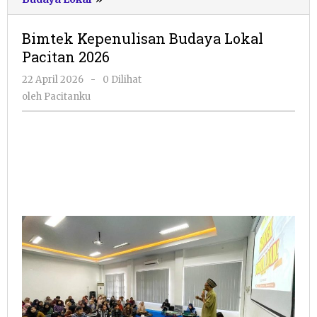
Kepenulisan
Budaya
Bimtek Kepenulisan Budaya Lokal
Lokal
Pacitan 2026
Pacitan
2026
oleh
22 April 2026
-
0 Dilihat
Pacitanku
oleh
Pacitanku