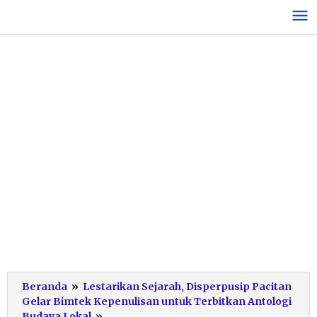
Lewati
ke
konten
Beranda
»
Lestarikan Sejarah, Disperpusip Pacitan
Gelar Bimtek Kepenulisan untuk Terbitkan Antologi
Bimtek
Budaya Lokal
»