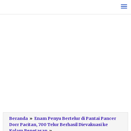
Lewati
ke
konten
Beranda
»
Enam Penyu Bertelur di Pantai Pancer
Dorr Pacitan, 700 Telur Berhasil Dievakuasi ke
Evakuasi
Kolam Penetasan
»