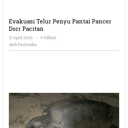
Evakuasi Telur Penyu Pantai Pancer
Dorr Pacitan
oleh
17 April 2026
-
0 Dilihat
Pacitanku
oleh
Pacitanku