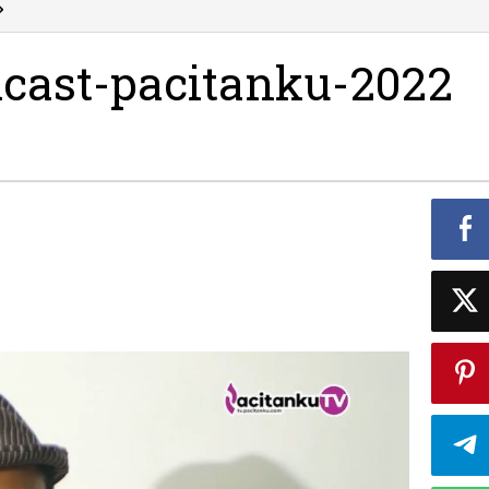
akip-
»
pahala-
podcast-
cast-pacitanku-2022
pacitanku-
2022