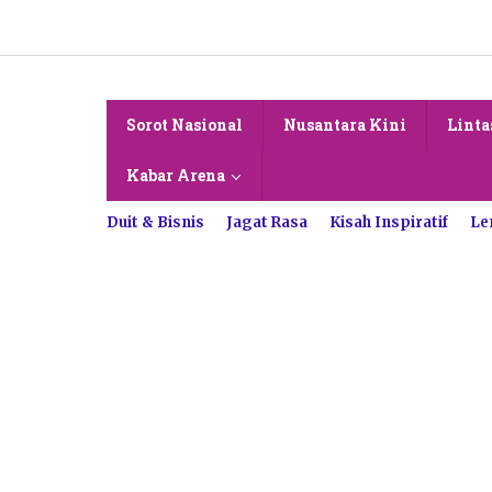
Lewati
ke
konten
Sorot Nasional
Nusantara Kini
Linta
Kabar Arena
Duit & Bisnis
Jagat Rasa
Kisah Inspiratif
Le