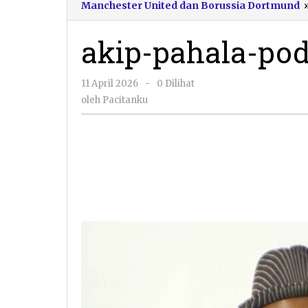
Manchester United dan Borussia Dortmund
akip-pahala-pod
oleh
11 April 2026
-
0 Dilihat
Pacitanku
oleh
Pacitanku