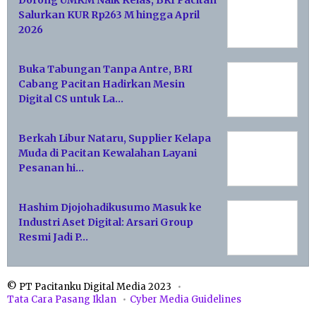
Salurkan KUR Rp263 M hingga April
2026
Buka Tabungan Tanpa Antre, BRI
Cabang Pacitan Hadirkan Mesin
Digital CS untuk La…
Berkah Libur Nataru, Supplier Kelapa
Muda di Pacitan Kewalahan Layani
Pesanan hi…
Hashim Djojohadikusumo Masuk ke
Industri Aset Digital: Arsari Group
Resmi Jadi P…
© PT Pacitanku Digital Media 2023
Tata Cara Pasang Iklan
Cyber Media Guidelines