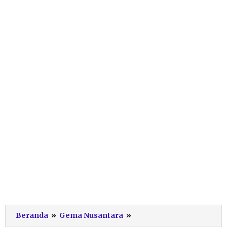
Rudhi
Beranda
»
Gema Nusantara
»
Prasetyo