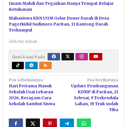
Imam Mahdi dan Tegaskan Hanya Tempat Belajar
Ketuhanan
Mahasiswa KKN UGM Gelar Donor Darah di Desa
Pagerkidul Sudimoro Pacitan, 11 Kantong Darah
Terkumpul
oleh
Nur Azizah
Ikuti Kami Pada
Navigasi
Pos sebelumnya
Pos berikutnya
Hari Pertama Masuk
Update Pembangunan
pos
Sekolah Usai Lebaran
KDMP di Pacitan, 21
2026, Beragam Cara
Selesai, 9 Terkendala
Sekolah Sambut Siswa
Lahan, 19 Truk sudah
Tiba