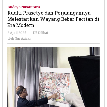
dan
Budaya Nusantara
Perjuangannya
Rudhi Prasetyo dan Perjuangannya
Melestarikan
Melestarikan Wayang Beber Pacitan di
Wayang
Era Modern
Beber
Pacitan
oleh
2 April 2026
-
176 Dilihat
di
Nur
oleh
Nur Azizah
Era
Azizah
Modern