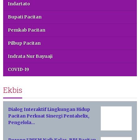
Indartato
Bupati Pacitan
Pemkab Pacitan
Pilbup Pacitan
Indrata Nur Bayuaji
COVID-19
Ekbis
Dialog Interaktif Lingkungan Hidup
Pacitan Perkuat Sinergi Pentahelix,
Pengelola…
Dorong UMKM Naik Kelas, BRI Pacitan