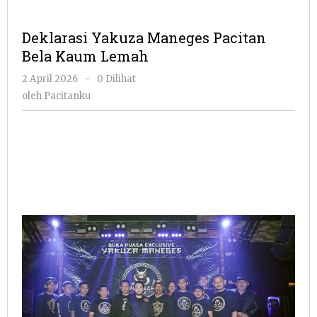
Deklarasi Yakuza Maneges Pacitan
Bela Kaum Lemah
oleh
2 April 2026
-
0 Dilihat
Pacitanku
oleh
Pacitanku