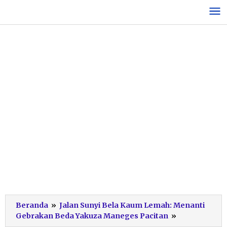
Lewati
ke
konten
Beranda
»
Jalan Sunyi Bela Kaum Lemah: Menanti
Deklarasi
Gebrakan Beda Yakuza Maneges Pacitan
»
Yakuza