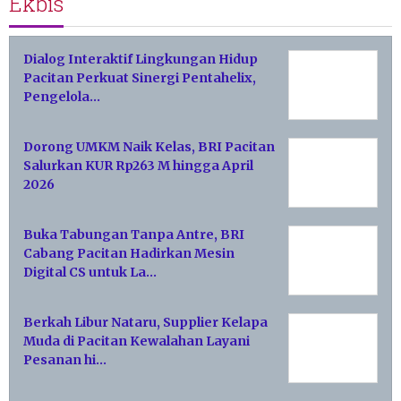
Ekbis
Dialog Interaktif Lingkungan Hidup
Pacitan Perkuat Sinergi Pentahelix,
Pengelola…
Dorong UMKM Naik Kelas, BRI Pacitan
Salurkan KUR Rp263 M hingga April
2026
Buka Tabungan Tanpa Antre, BRI
Cabang Pacitan Hadirkan Mesin
Digital CS untuk La…
Berkah Libur Nataru, Supplier Kelapa
Muda di Pacitan Kewalahan Layani
Pesanan hi…