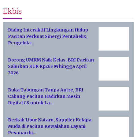
Ekbis
Dialog Interaktif Lingkungan Hidup
Pacitan Perkuat Sinergi Pentahelix,
Pengelola…
Dorong UMKM Naik Kelas, BRI Pacitan
Salurkan KUR Rp263 M hingga April
2026
Buka Tabungan Tanpa Antre, BRI
Cabang Pacitan Hadirkan Mesin
Digital CS untuk La…
Berkah Libur Nataru, Supplier Kelapa
Muda di Pacitan Kewalahan Layani
Pesanan hi…