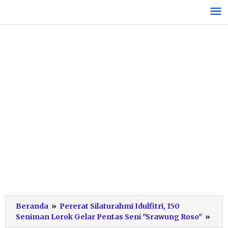
Lewati
ke
konten
Beranda
»
Pererat Silaturahmi Idulfitri, 150
Ant
Seniman Lorok Gelar Pentas Seni "Srawung Roso"
»
Ana