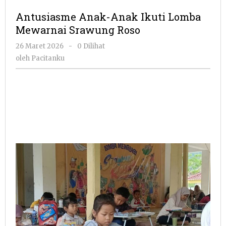
Ana
Antusiasme Anak-Anak Ikuti Lomba
Ikut
Mewarnai Srawung Roso
Lom
Mew
oleh
26 Maret 2026
-
0 Dilihat
Sra
Pacitanku
oleh
Pacitanku
Ros