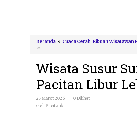
Beranda
»
Cuaca Cerah, Ribuan Wisatawan Pa
Wisata
»
Susur
Sungai
Wisata Susur Su
Kali
Cokel
Pacitan Libur L
Pacitan
Libur
Lebaran
oleh
25 Maret 2026
-
0 Dilihat
Pacitanku
oleh
Pacitanku