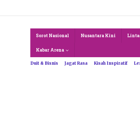
Lewati
ke
konten
Sorot Nasional
Nusantara Kini
Linta
Kabar Arena
Duit & Bisnis
Jagat Rasa
Kisah Inspiratif
Le