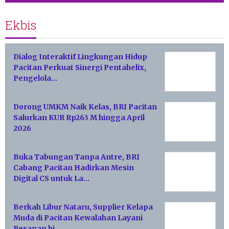
Ekbis
Dialog Interaktif Lingkungan Hidup
Pacitan Perkuat Sinergi Pentahelix,
Pengelola…
Dorong UMKM Naik Kelas, BRI Pacitan
Salurkan KUR Rp263 M hingga April
2026
Buka Tabungan Tanpa Antre, BRI
Cabang Pacitan Hadirkan Mesin
Digital CS untuk La…
Berkah Libur Nataru, Supplier Kelapa
Muda di Pacitan Kewalahan Layani
Pesanan hi…