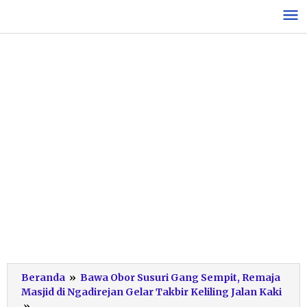
Lewati
ke
konten
Beranda
»
Bawa Obor Susuri Gang Sempit, Remaja
Masjid di Ngadirejan Gelar Takbir Keliling Jalan Kaki
Takbir
»