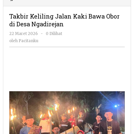
Keliling
Jalan
Takbir Keliling Jalan Kaki Bawa Obor
Kaki
di Desa Ngadirejan
Bawa
Obor
oleh
22 Maret 2026
-
0 Dilihat
di
Pacitanku
oleh
Pacitanku
Desa
Ngadirejan