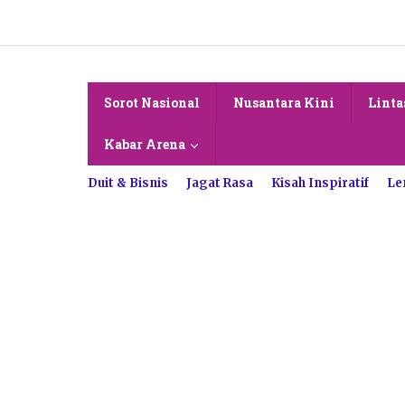
Lewati
ke
konten
Sorot Nasional
Nusantara Kini
Linta
Kabar Arena
Duit & Bisnis
Jagat Rasa
Kisah Inspiratif
Le