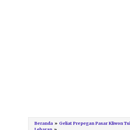
Beranda
»
Geliat Prepegan Pasar Kliwon T
54abdead-
Lebaran
»