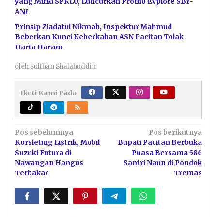
yang Miliki SPKLU, Luncurkan Promo EVplore SBY-
ANI
Prinsip Ziadatul Nikmah, Inspektur Mahmud
Beberkan Kunci Keberkahan ASN Pacitan Tolak
Harta Haram
oleh
Sulthan Shalahuddin
Ikuti Kami Pada
Navigasi
Pos sebelumnya
Pos berikutnya
Korsleting Listrik, Mobil
Bupati Pacitan Berbuka
pos
Suzuki Futura di
Puasa Bersama 586
Nawangan Hangus
Santri Naun di Pondok
Terbakar
Tremas