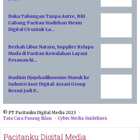
Buka Tabungan Tanpa Antre, BRI
Cabang Pacitan Hadirkan Mesin
Digital CS untuk La…
Berkah Libur Nataru, Supplier Kelapa
Muda di Pacitan Kewalahan Layani
Pesanan hi…
Hashim Djojohadikusumo Masuk ke
Industri Aset Digital: Arsari Group
Resmi Jadi P…
© PT Pacitanku Digital Media 2023
Tata Cara Pasang Iklan
Cyber Media Guidelines
Pacitanku Digital Media