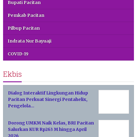
Bupati Pacitan
Pemkab Pacitan
Pilbup Pacitan
Indrata Nur Bayuaji
COVID-19
Ekbis
Dialog Interaktif Lingkungan Hidup
Pacitan Perkuat Sinergi Pentahelix,
Pengelola…
Dorong UMKM Naik Kelas, BRI Pacitan
Salurkan KUR Rp263 M hingga April
2026