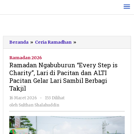
Lewati
ke
konten
Ramadan
Beranda
»
Ceria Ramadhan
»
Ngabuburun
“Every
Ramadan 2026
Step
Ramadan Ngabuburun “Every Step is
is
Charity”, Lari di Pacitan dan ALTI
Charity”,
Pacitan Gelar Lari Sambil Berbagi
Lari
di
Takjil
Pacitan
oleh
16 Maret 2026
-
153 Dilihat
dan
Sulthan
ALTI
oleh
Sulthan Shalahuddin
Shalahuddin
Pacitan
Gelar
Lari
Sambil