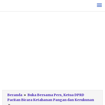
Lewati
ke
konten
Beranda
»
Buka Bersama Pers, Ketua DPRD
Pacitan Bicara Ketahanan Pangan dan Kerukunan
Silaturahmi
»