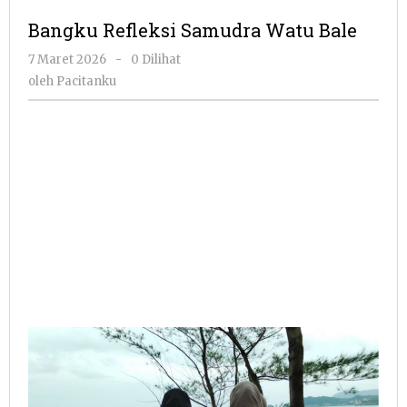
Samudra
Bangku Refleksi Samudra Watu Bale
Watu
Bale
oleh
7 Maret 2026
-
0 Dilihat
Pacitanku
oleh
Pacitanku