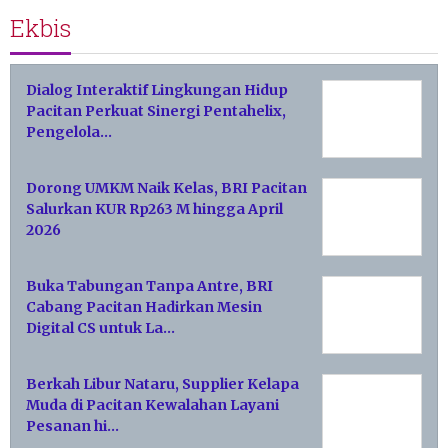
Ekbis
Dialog Interaktif Lingkungan Hidup
Pacitan Perkuat Sinergi Pentahelix,
Pengelola…
Dorong UMKM Naik Kelas, BRI Pacitan
Salurkan KUR Rp263 M hingga April
2026
Buka Tabungan Tanpa Antre, BRI
Cabang Pacitan Hadirkan Mesin
Digital CS untuk La…
Berkah Libur Nataru, Supplier Kelapa
Muda di Pacitan Kewalahan Layani
Pesanan hi…