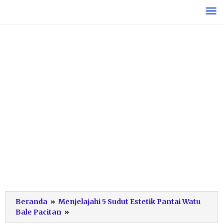
Lewati
ke
konten
Beranda
»
Menjelajahi 5 Sudut Estetik Pantai Watu
Bangku
Bale Pacitan
»
Refleksi