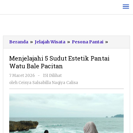
Lewati
ke
konten
Menjelajah
Beranda
»
Jelajah Wisata
»
Pesona Pantai
»
5
Sudut
Menjelajahi 5 Sudut Estetik Pantai
Estetik
Watu Bale Pacitan
Pantai
Watu
oleh
7 Maret 2026
-
151 Dilihat
Bale
Ceisya
oleh
Ceisya Salsabilla Naqiya Calisa
Pacitan
Salsabilla
Naqiya
Calisa