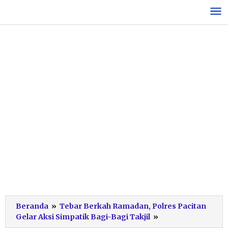
Lewati
ke
konten
Beranda
»
Tebar Berkah Ramadan, Polres Pacitan
Aksi
Gelar Aksi Simpatik Bagi-Bagi Takjil
»
Sosial