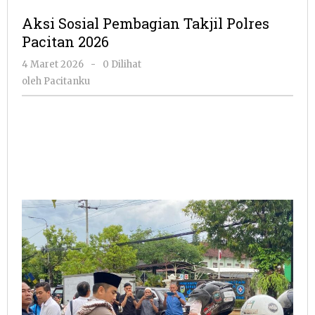
Pembagian
Aksi Sosial Pembagian Takjil Polres
Takjil
Pacitan 2026
Polres
Pacitan
oleh
4 Maret 2026
-
0 Dilihat
2026
Pacitanku
oleh
Pacitanku