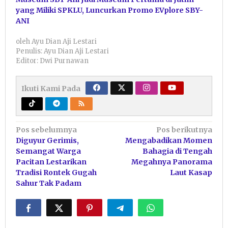
yang Miliki SPKLU, Luncurkan Promo EVplore SBY-
ANI
oleh
Ayu Dian Aji Lestari
Penulis: Ayu Dian Aji Lestari
Editor: Dwi Purnawan
Ikuti Kami Pada
Navigasi
Pos sebelumnya
Pos berikutnya
Diguyur Gerimis,
Mengabadikan Momen
pos
Semangat Warga
Bahagia di Tengah
Pacitan Lestarikan
Megahnya Panorama
Tradisi Rontek Gugah
Laut Kasap
Sahur Tak Padam