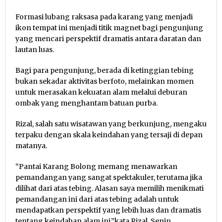
Formasi lubang raksasa pada karang yang menjadi
ikon tempat ini menjadi titik magnet bagi pengunjung
yang mencari perspektif dramatis antara daratan dan
lautan luas.
Bagi para pengunjung, berada di ketinggian tebing
bukan sekadar aktivitas berfoto, melainkan momen
untuk merasakan kekuatan alam melalui deburan
ombak yang menghantam batuan purba.
Rizal, salah satu wisatawan yang berkunjung, mengaku
terpaku dengan skala keindahan yang tersaji di depan
matanya.
“Pantai Karang Bolong memang menawarkan
pemandangan yang sangat spektakuler, terutama jika
dilihat dari atas tebing. Alasan saya memilih menikmati
pemandangan ini dari atas tebing adalah untuk
mendapatkan perspektif yang lebih luas dan dramatis
tentang keindahan alam ini,”kata Rizal, Senin