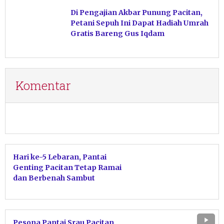
Haram
Di Pengajian Akbar Punung Pacitan,
Petani Sepuh Ini Dapat Hadiah Umrah
Gratis Bareng Gus Iqdam
Komentar
Hari ke-5 Lebaran, Pantai
Genting Pacitan Tetap Ramai
dan Berbenah Sambut
Wisatawan
Pesona Pantai Srau Pacitan