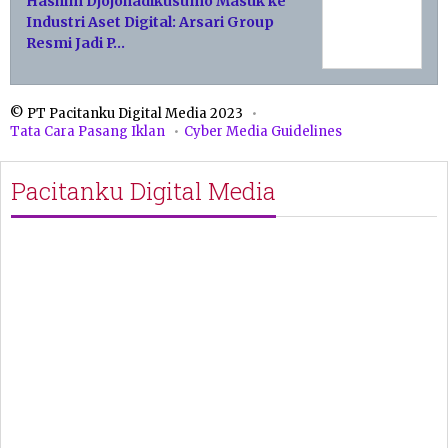
Hashim Djojohadikusumo Masuk ke
Industri Aset Digital: Arsari Group
Resmi Jadi P…
© PT Pacitanku Digital Media 2023
Tata Cara Pasang Iklan
Cyber Media Guidelines
Pacitanku Digital Media