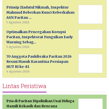
Prinsip Ziadatul Nikmah, Inspektur
Mahmud Beberkan Kunci Keberkahan
ASN Pacitan …
5 Agustus 2026
Optimalkan Pencegahan Korupsi
Pacitan, Inspektorat Fungsikan Early
Warning Sebag…
5 Agustus 2026
70 Anggota Paskibraka Pacitan 2026
Resmi Masuk Karantina Persiapan
HUT RI ke-81
4 Agustus 2026
Lintas Peristiwa
Pria di Pacitan Dipolisikan Usai Diduga
Hamili Kekasih dan Rencana