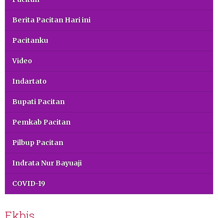
Berita Pacitan Hari ini
Pacitanku
Video
Indartato
Bupati Pacitan
Pemkab Pacitan
Pilbup Pacitan
Indrata Nur Bayuaji
COVID-19
Ekbis