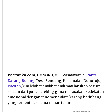
Pacitanku.com, DONOROJO
— Wisatawan di
Pantai
Karang Bolong
, Desa Sendang, Kecamatan Donorojo,
Pacitan
, kini lebih memilih menikmati lanskap pesisir
selatan dari puncak tebing guna merasakan kedekatan
emosional dengan fenomena alam karang berlubang
yang terbentuk selama ribuan tahun.