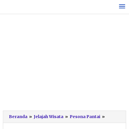
Lewati
ke
konten
Menatap
Beranda
»
Jelajah Wisata
»
Pesona Pantai
»
Keajaiban
Ribuan