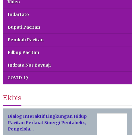
Video
Indartato
Bupati Pacitan
Pemkab Pacitan
Pilbup Pacitan
Indrata Nur Bayuaji
COVID-19
Ekbis
Dialog Interaktif Lingkungan Hidup
Pacitan Perkuat Sinergi Pentahelix,
Pengelola…