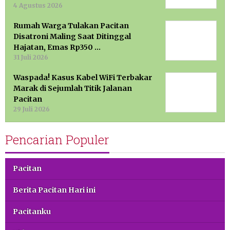
4 Agustus 2026
Rumah Warga Tulakan Pacitan
Disatroni Maling Saat Ditinggal
Hajatan, Emas Rp350 …
31 Juli 2026
Waspada! Kasus Kabel WiFi Terbakar
Marak di Sejumlah Titik Jalanan
Pacitan
29 Juli 2026
Pencarian Populer
Pacitan
Berita Pacitan Hari ini
Pacitanku