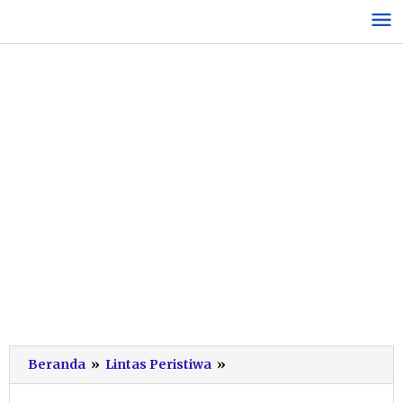
Lewati
ke
konten
Sempat
Beranda
»
Lintas Peristiwa
»
Lumpuh
Total,