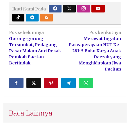
Ikuti Kami Pada
Navigasi
Pos sebelumnya
Pos berikutnya
Gorong-gorong
Merawat Ingatan
pos
Tersumbat, Pedagang
Pascaperayaan HUT Ke-
Pasar Malam Auri Desak
281: 5 Buku Karya Anak
Pemkab Pacitan
Daerah yang
Bertindak
Menghidupkan Jiwa
Pacitan
Baca Lainnya