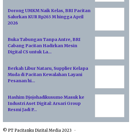
Dorong UMKM Naik Kelas, BRI Pacitan
Salurkan KUR Rp263 M hingga April
2026
Buka Tabungan Tanpa Antre, BRI
Cabang Pacitan Hadirkan Mesin
Digital CS untuk La…
Berkah Libur Nataru, Supplier Kelapa
Muda di Pacitan Kewalahan Layani
Pesanan hi…
Hashim Djojohadikusumo Masuk ke
Industri Aset Digital: Arsari Group
Resmi Jadi P…
© PT Pacitanku Digital Media 2023