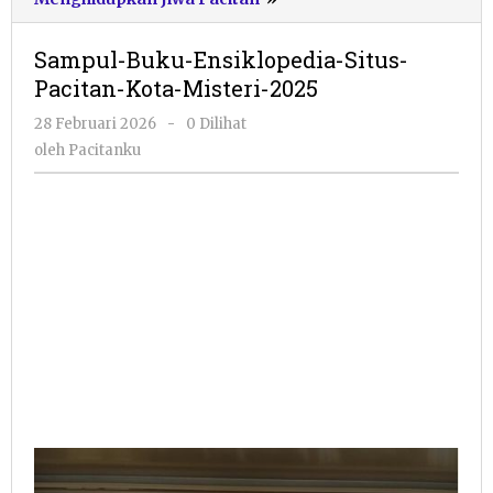
Buku-
Ensiklopedia-
Sampul-Buku-Ensiklopedia-Situs-
Situs-
Pacitan-Kota-Misteri-2025
Pacitan-
Kota-
oleh
28 Februari 2026
-
0 Dilihat
Misteri-
Pacitanku
oleh
Pacitanku
2025