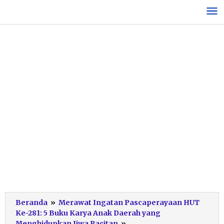
Lewati
ke
konten
Beranda
»
Merawat Ingatan Pascaperayaan HUT
Ke-281: 5 Buku Karya Anak Daerah yang
Sampul-
Menghidupkan Jiwa Pacitan
»