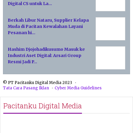
Digital CS untuk La…
Berkah Libur Nataru, Supplier Kelapa
Muda di Pacitan Kewalahan Layani
Pesanan hi…
Hashim Djojohadikusumo Masuk ke
Industri Aset Digital: Arsari Group
Resmi Jadi P…
© PT Pacitanku Digital Media 2023
Tata Cara Pasang Iklan
Cyber Media Guidelines
Pacitanku Digital Media