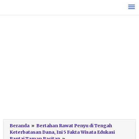
Lewati
ke
konten
Beranda
»
Bertahan Rawat Penyu di Tengah
Keterbatasan Dana, Ini 5 Fakta Wisata Edukasi
fasilitas-
Pantai Taman Pacitan
»