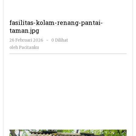
fasilitas-kolam-renang-pantai-
taman.jpg
oleh
26 Februari 2026
-
0 Dilihat
Pacitanku
oleh
Pacitanku