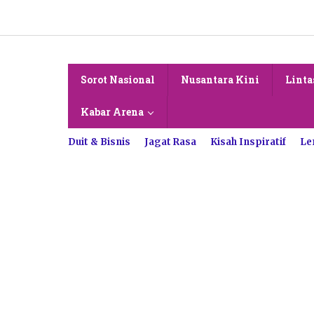
Lewati
ke
konten
Sorot Nasional
Nusantara Kini
Linta
Kabar Arena
Duit & Bisnis
Jagat Rasa
Kisah Inspiratif
Le