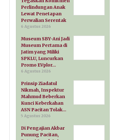
Tegaskan Komitmen
Perlindungan Anak
Lewat Penetapan
Perwalian Serentak
6 Agustus 2026
Museum SBY-Ani Jadi
Museum Pertama di
Jatim yang Miliki
SPKLU, Luncurkan
Promo EVplor…
6 Agustus 2026
Prinsip Ziadatul
Nikmah, Inspektur
Mahmud Beberkan
Kunci Keberkahan
ASN Pacitan Tolak…
5 Agustus 2026
Di Pengajian Akbar
Punung Pacitan,