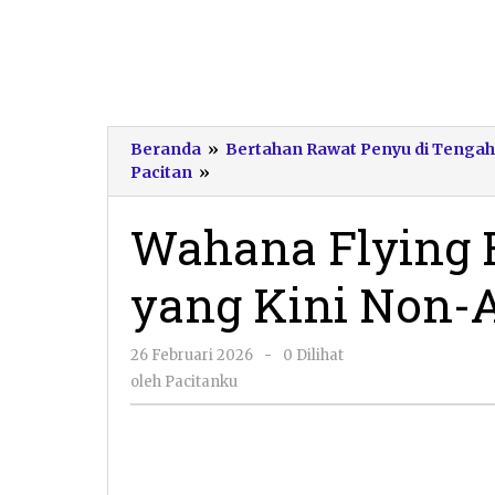
Beranda
»
Bertahan Rawat Penyu di Tengah 
Wahana
Pacitan
»
Flying
Fox
Wahana Flying 
Pantai
Taman
yang Kini Non-A
yang
Kini
Non-
oleh
26 Februari 2026
-
0 Dilihat
Aktif
Pacitanku
oleh
Pacitanku