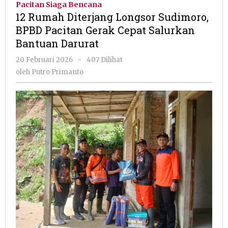
Pacitan Siaga Bencana
Longsor
12 Rumah Diterjang Longsor Sudimoro,
Sudimor
BPBD Pacitan Gerak Cepat Salurkan
BPBD
Bantuan Darurat
Pacitan
Gerak
oleh
20 Februari 2026
-
407 Dilihat
Cepat
Putro
oleh
Putro Primanto
Salurkan
Primanto
Bantuan
Darurat