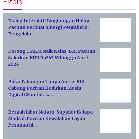
Ekbis
Dialog Interaktif Lingkungan Hidup
Pacitan Perkuat Sinergi Pentahelix,
Pengelola…
Dorong UMKM Naik Kelas, BRI Pacitan
Salurkan KUR Rp263 M hingga April
2026
Buka Tabungan Tanpa Antre, BRI
Cabang Pacitan Hadirkan Mesin
Digital CS untuk La…
Berkah Libur Nataru, Supplier Kelapa
Muda di Pacitan Kewalahan Layani
Pesanan hi…