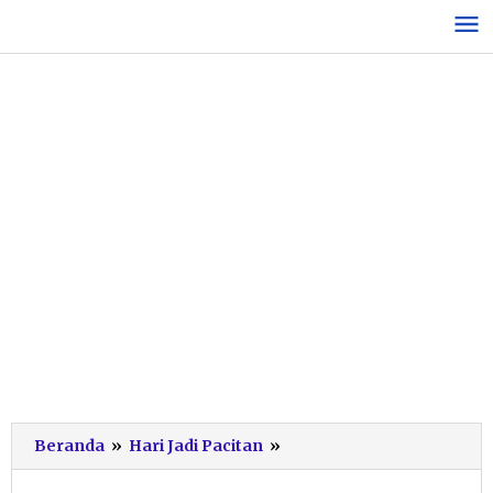
Lewati
ke
konten
Puncak
Beranda
»
Hari Jadi Pacitan
»
Prosesi
Hari