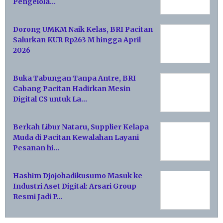
Pengelola…
Dorong UMKM Naik Kelas, BRI Pacitan
Salurkan KUR Rp263 M hingga April
2026
Buka Tabungan Tanpa Antre, BRI
Cabang Pacitan Hadirkan Mesin
Digital CS untuk La…
Berkah Libur Nataru, Supplier Kelapa
Muda di Pacitan Kewalahan Layani
Pesanan hi…
Hashim Djojohadikusumo Masuk ke
Industri Aset Digital: Arsari Group
Resmi Jadi P…