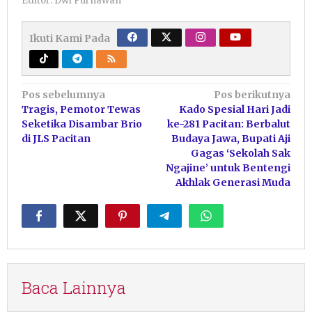
Editor: Dwi Purnawan
Ikuti Kami Pada
Navigasi
Pos sebelumnya
Pos berikutnya
Tragis, Pemotor Tewas
Kado Spesial Hari Jadi
pos
Seketika Disambar Brio
ke-281 Pacitan: Berbalut
di JLS Pacitan
Budaya Jawa, Bupati Aji
Gagas ‘Sekolah Sak
Ngajine’ untuk Bentengi
Akhlak Generasi Muda
Baca Lainnya