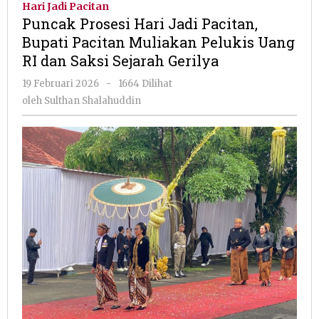
Hari Jadi Pacitan
Jadi
Puncak Prosesi Hari Jadi Pacitan,
Pacitan,
Bupati Pacitan Muliakan Pelukis Uang
Bupati
RI dan Saksi Sejarah Gerilya
Pacitan
Muliakan
oleh
19 Februari 2026
-
1664 Dilihat
Pelukis
Sulthan
oleh
Sulthan Shalahuddin
Uang
Shalahuddin
RI
dan
Saksi
Sejarah
Gerilya