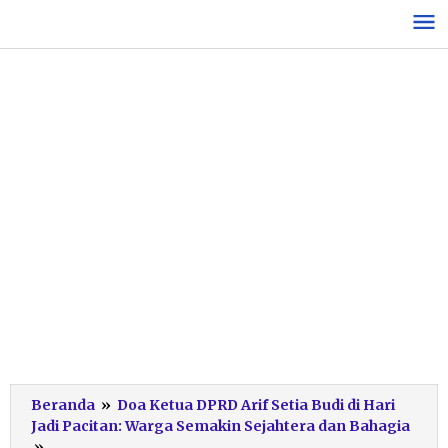
Lewati
ke
konten
Beranda
»
Doa Ketua DPRD Arif Setia Budi di Hari
Jadi Pacitan: Warga Semakin Sejahtera dan Bahagia
Ketua
»