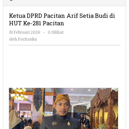
DPRD
Pacitan
Ketua DPRD Pacitan Arif Setia Budi di
Arif
HUT Ke-281 Pacitan
Setia
Budi
oleh
19 Februari 2026
-
0 Dilihat
di
Pacitanku
oleh
Pacitanku
HUT
Ke-
281
Pacitan