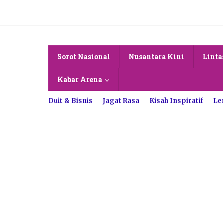
Lewati
ke
konten
Sorot Nasional
Nusantara Kini
Linta
Kabar Arena
Duit & Bisnis
Jagat Rasa
Kisah Inspiratif
Le