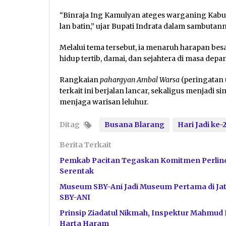
“Binraja Ing Kamulyan ateges warganing Kabupa
lan batin,” ujar Bupati Indrata dalam sambutann
Melalui tema tersebut, ia menaruh harapan bes
hidup tertib, damai, dan sejahtera di masa depan
Rangkaian
pahargyan Ambal Warsa
(peringatan 
terkait ini berjalan lancar, sekaligus menjad
menjaga warisan leluhur.
Ditag
Busana Blarang
Hari Jadi ke-
Berita Terkait
Pemkab Pacitan Tegaskan Komitmen Perlin
Serentak
Museum SBY-Ani Jadi Museum Pertama di Jat
SBY-ANI
Prinsip Ziadatul Nikmah, Inspektur Mahmud
Harta Haram