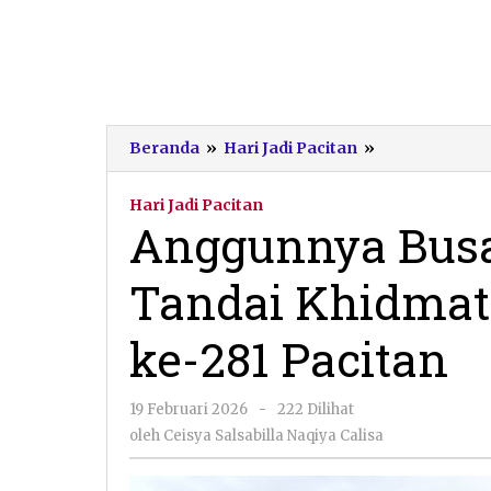
Anggunnya
Beranda
»
Hari Jadi Pacitan
»
Busana
Mataraman
Hari Jadi Pacitan
Tandai
Anggunnya Bus
Khidmatnya
Prosesi
Tandai Khidmatn
Hari
Jadi
ke-
ke-281 Pacitan
281
Pacitan
oleh
19 Februari 2026
-
222 Dilihat
Ceisya
oleh
Ceisya Salsabilla Naqiya Calisa
Salsabilla
Naqiya
Calisa