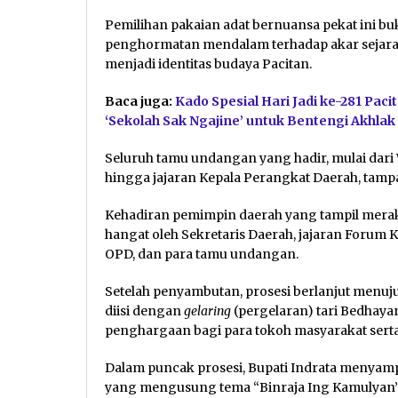
Pemilihan pakaian adat bernuansa pekat ini bu
penghormatan mendalam terhadap akar sejarah
menjadi identitas budaya Pacitan.
Baca juga:
Kado Spesial Hari Jadi ke-281 Paci
‘Sekolah Sak Ngajine’ untuk Bentengi Akhla
Seluruh tamu undangan yang hadir, mulai dari 
hingga jajaran Kepala Perangkat Daerah, t
Kehadiran pemimpin daerah yang tampil meraky
hangat oleh Sekretaris Daerah, jajaran Forum
OPD, dan para tamu undangan.
Setelah penyambutan, prosesi berlanjut menuj
diisi dengan
gelaring
(pergelaran) tari Bedhaya
penghargaan bagi para tokoh masyarakat serta
Dalam puncak prosesi, Bupati Indrata menyampai
yang mengusung tema “Binraja Ing Kamulyan”