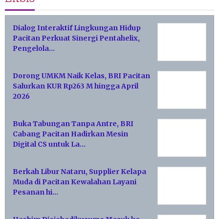
Dialog Interaktif Lingkungan Hidup
Pacitan Perkuat Sinergi Pentahelix,
Pengelola…
Dorong UMKM Naik Kelas, BRI Pacitan
Salurkan KUR Rp263 M hingga April
2026
Buka Tabungan Tanpa Antre, BRI
Cabang Pacitan Hadirkan Mesin
Digital CS untuk La…
Berkah Libur Nataru, Supplier Kelapa
Muda di Pacitan Kewalahan Layani
Pesanan hi…