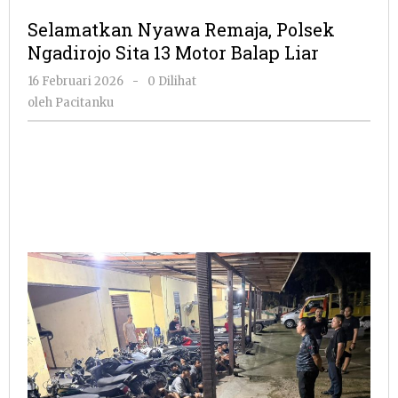
Remaja,
Selamatkan Nyawa Remaja, Polsek
Polsek
Ngadirojo Sita 13 Motor Balap Liar
Ngadirojo
Sita
oleh
16 Februari 2026
-
0 Dilihat
13
Pacitanku
oleh
Pacitanku
Motor
Balap
Liar