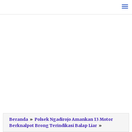
Lewati
ke
konten
Beranda
»
Polsek Ngadirojo Amankan 13 Motor
Selamatkan
Berknalpot Brong Terindikasi Balap Liar
»
Nyawa