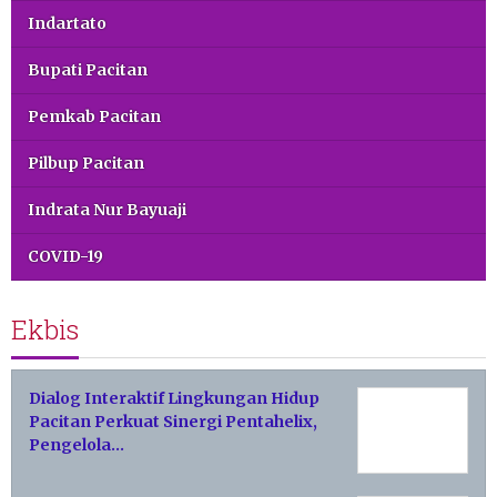
Indartato
Bupati Pacitan
Pemkab Pacitan
Pilbup Pacitan
Indrata Nur Bayuaji
COVID-19
Ekbis
Dialog Interaktif Lingkungan Hidup
Pacitan Perkuat Sinergi Pentahelix,
Pengelola…