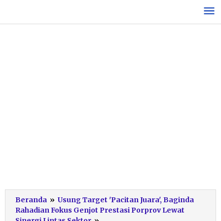
Lewati
ke
konten
Beranda
»
Usung Target 'Pacitan Juara', Baginda
Rahadian Fokus Genjot Prestasi Porprov Lewat
Resmi
Sinergi Lintas Sektor
»