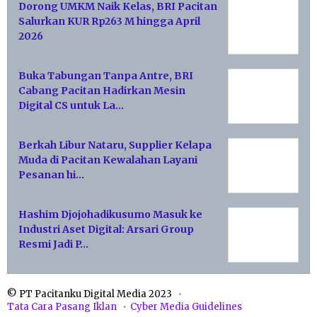
Dorong UMKM Naik Kelas, BRI Pacitan
Salurkan KUR Rp263 M hingga April
2026
Buka Tabungan Tanpa Antre, BRI
Cabang Pacitan Hadirkan Mesin
Digital CS untuk La…
Berkah Libur Nataru, Supplier Kelapa
Muda di Pacitan Kewalahan Layani
Pesanan hi…
Hashim Djojohadikusumo Masuk ke
Industri Aset Digital: Arsari Group
Resmi Jadi P…
© PT Pacitanku Digital Media 2023
Tata Cara Pasang Iklan
Cyber Media Guidelines