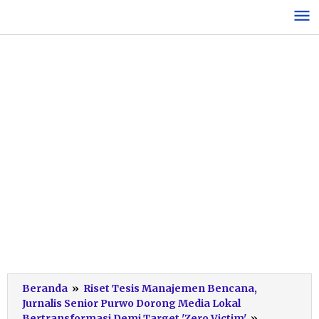
Lewati
ke
konten
Beranda
»
Riset Tesis Manajemen Bencana,
Jurnalis Senior Purwo Dorong Media Lokal
Purwoto,
Bertransformasi Demi Target 'Zero Victim'
»