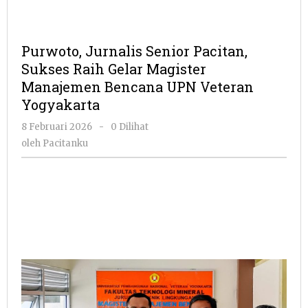
Purwoto, Jurnalis Senior Pacitan,
Sukses Raih Gelar Magister
Manajemen Bencana UPN Veteran
Yogyakarta
oleh
8 Februari 2026
-
0 Dilihat
Pacitanku
oleh
Pacitanku