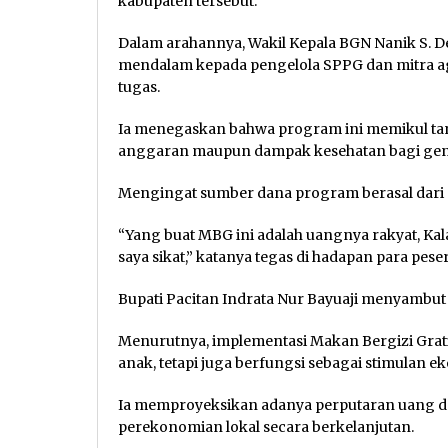
kabupaten tersebut.
Dalam arahannya, Wakil Kepala BGN Nanik S. 
mendalam kepada pengelola SPPG dan mitra a
tugas.
Ia menegaskan bahwa program ini memikul tang
anggaran maupun dampak kesehatan bagi gen
Mengingat sumber dana program berasal dari p
“Yang buat MBG ini adalah uangnya rakyat, Kal
saya sikat,” katanya tegas di hadapan para pesert
Bupati Pacitan Indrata Nur Bayuaji menyambut
Menurutnya, implementasi Makan Bergizi Grati
anak, tetapi juga berfungsi sebagai stimulan e
Ia memproyeksikan adanya perputaran uang d
perekonomian lokal secara berkelanjutan.