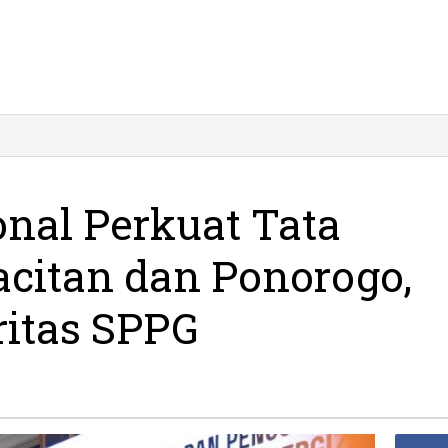
l
t
onal Perkuat Tata
acitan dan Ponorogo,
ritas SPPG
go,
an
tas