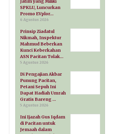
Jatim yang Miliki
SPKLU, Luncurkan
Promo EVplor…
6 Agustus 2026
Prinsip Ziadatul
Nikmah, Inspektur
Mahmud Beberkan
Kunci Keberkahan
ASN Pacitan Tolak…
5 Agustus 2026
Di Pengajian Akbar
Punung Pacitan,
Petani Sepuh Ini
Dapat Hadiah Umrah
Gratis Bareng …
5 Agustus 2026
Ini Ijazah Gus Iqdam
di Pacitan untuk
Jemaah dalam