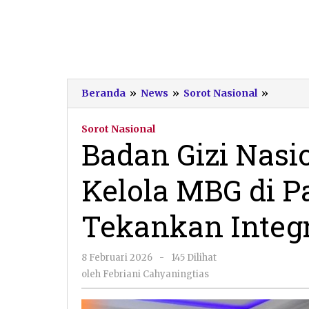
Badan
Beranda
»
News
»
Sorot Nasional
»
Gizi
Nasiona
Sorot Nasional
Perkua
Badan Gizi Nasi
Tata
Kelola
Kelola MBG di P
MBG
di
Pacitan
Tekankan Integ
dan
Ponoro
Tekank
oleh
8 Februari 2026
-
145 Dilihat
Integri
Febriani
oleh
Febriani Cahyaningtias
SPPG
Cahyaningtias