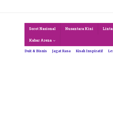
Lewati
ke
konten
Sorot Nasional
Nusantara Kini
Linta
Kabar Arena
Duit & Bisnis
Jagat Rasa
Kisah Inspiratif
Le