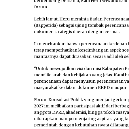
berkembang bersama,”kata Heru Wiwoho saat 
forum.
Lebih lanjut, Heru meminta Badan Perencanaa
(Bapperida) sebagai ujung tombak perencanaa
dokumen strategis daerah dengan cermat.
Ia menekankan bahwa perencanaan ke depan ha
tetap memperhatikan keseimbangan aspek sosia
manfaatnya dapat dirasakan secara adil oleh se
“Untuk mewujudkan visi dan misi Kabupaten P
memiliki arah dan kebijakan yang jelas. Kami 
perencanaan dapat menyusun perencanaan yan
masyarakat ke dalam dokumen RKPD maupun R
Forum Konsultasi Publik yang menjadi gerba
2027 ini melibatkan partisipasi aktif dari berb
anggota DPRD, akademisi, hingga tokoh masyara
diharapkan mampu menjaring aspirasi yang kon
pemerintah dengan kebutuhan nyata di lapang