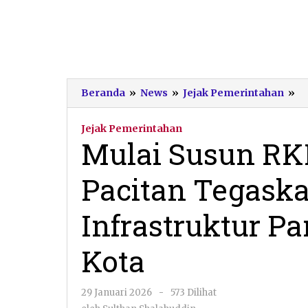
Mu
Beranda
»
News
»
Jejak Pemerintahan
»
S
R
Jejak Pemerintahan
20
Mulai Susun RK
P
Pa
Pacitan Tegas
T
P
In
Infrastruktur Pa
P
H
Kota
Se
di
K
oleh
29 Januari 2026
-
573 Dilihat
Sulthan