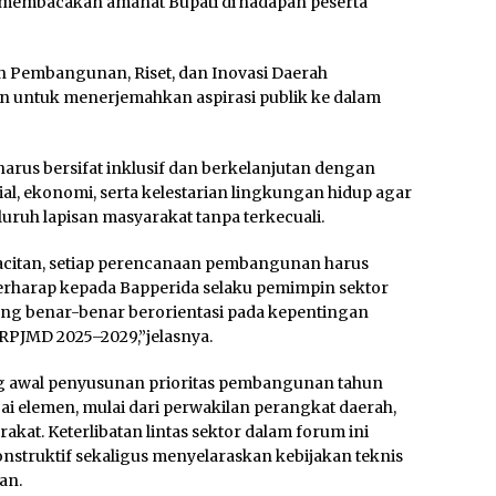
membacakan amanat Bupati di hadapan peserta
n Pembangunan, Riset, dan Inovasi Daerah
n untuk menerjemahkan aspirasi publik ke dalam
rus bersifat inklusif dan berkelanjutan dengan
l, ekonomi, serta kelestarian lingkungan hidup agar
luruh lapisan masyarakat tanpa terkecuali.
acitan, setiap perencanaan pembangunan harus
berharap kepada Bapperida selaku pemimpin sektor
g benar-benar berorientasi pada kepentingan
PJMD 2025–2029,”jelasnya.
ng awal penyusunan prioritas pembangunan tahun
agai elemen, mulai dari perwakilan perangkat daerah,
kat. Keterlibatan lintas sektor dalam forum ini
struktif sekaligus menyelaraskan kebijakan teknis
an.