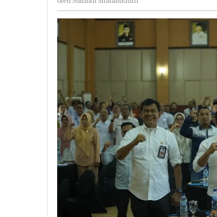
oleh
Sulthan Shalahuddin
Shalahuddin