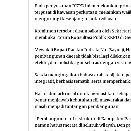
Pada penyusunan RKPD ini menekankan prinsip
terpusat di kawasan perkotaan, melainkan waj
mengurangi kesenjangan antarwilayah.
Komitmen tersebut disampaikan oleh Sekretari
membuka Forum Konsultasi Publik RKPD di Ged
Mewakili Bupati Pacitan Indrata Nur Bayuaji
pembangunan daerah tidak bisa lagi dilakukan s
efektif, dan holistik agar selaras dengan visi mi
Sekda mengingatkan bahwa arah kebijakan p
integratif, berbasis tematik, serta memperhati
Hal ini dinilai krusial untuk memastikan seti
benar menjawab kebutuhan riil masyarakat da
masih menjadi tantangan pembangunan.
“Pembangunan infrastruktur di Kabupaten Paci
namun harus merata di seluruh wilayah. Denga