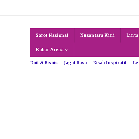
Lewati
ke
konten
Sorot Nasional
Nusantara Kini
Linta
Kabar Arena
Duit & Bisnis
Jagat Rasa
Kisah Inspiratif
Le