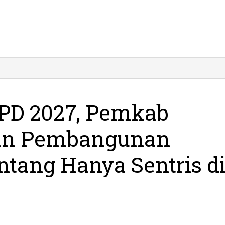
lai
usun
KPD
27,
PD 2027, Pemkab
emkab
citan
kan Pembangunan
egaskan
embangunan
frastruktur
ntang Hanya Sentris d
antang
anya
ntris
ota