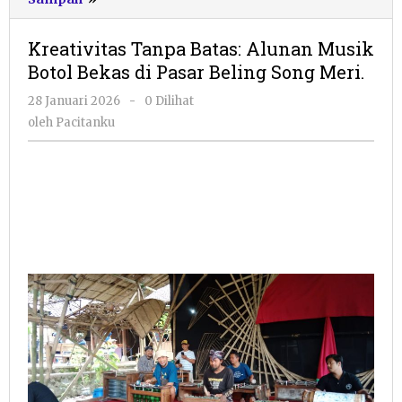
Tanpa
Batas:
Kreativitas Tanpa Batas: Alunan Musik
Alunan
Botol Bekas di Pasar Beling Song Meri.
Musik
Botol
oleh
28 Januari 2026
-
0 Dilihat
Bekas
Pacitanku
oleh
Pacitanku
di
Pasar
Beling
Song
Meri.