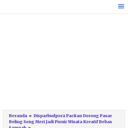
Lewati
ke
konten
Beranda
»
Disparbudpora Pacitan Dorong Pasar
Beling Song Meri Jadi Pionir Wisata Kreatif Bebas
Kreativitas
Sampah
»