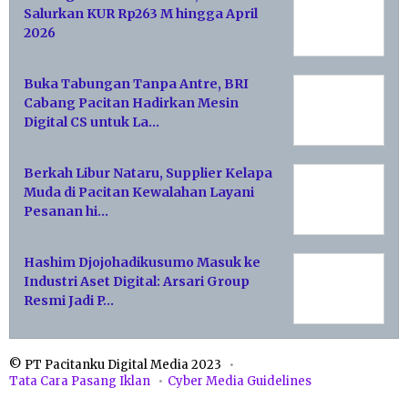
Salurkan KUR Rp263 M hingga April
2026
Buka Tabungan Tanpa Antre, BRI
Cabang Pacitan Hadirkan Mesin
Digital CS untuk La…
Berkah Libur Nataru, Supplier Kelapa
Muda di Pacitan Kewalahan Layani
Pesanan hi…
Hashim Djojohadikusumo Masuk ke
Industri Aset Digital: Arsari Group
Resmi Jadi P…
© PT Pacitanku Digital Media 2023
Tata Cara Pasang Iklan
Cyber Media Guidelines