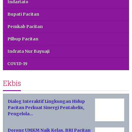
Indartato
Bupati Pacitan
Pemkab Pacitan
Pilbup Pacitan
Indrata Nur Bayuaji
COVID-19
Ekbis
Dialog Interaktif Lingkungan Hidup
Pacitan Perkuat Sinergi Pentahelix,
Pengelola…
Dorong UMKM Naik Kelas, BRI Pacitan