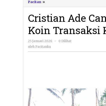
Cristian
Pacitan
»
Ade
Candra
Cristian Ade C
Menunjukkan
Koin
Koin Transaksi 
Transaksi
Khusus
Pasar
oleh
25 Januari 2026
-
0 Dilihat
Beling
Pacitanku
oleh
Pacitanku