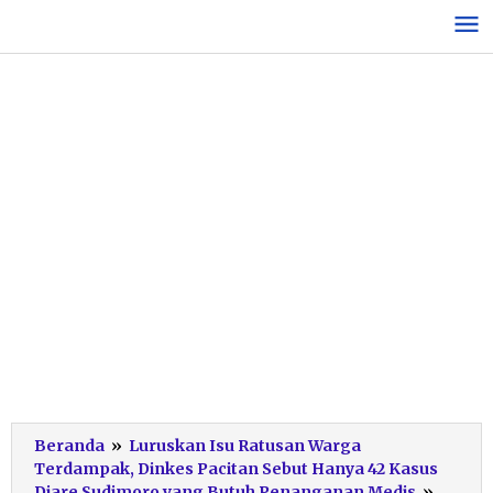
Lewati
ke
konten
Beranda
»
Luruskan Isu Ratusan Warga
Terdampak, Dinkes Pacitan Sebut Hanya 42 Kasus
pelati
Diare Sudimoro yang Butuh Penanganan Medis
»