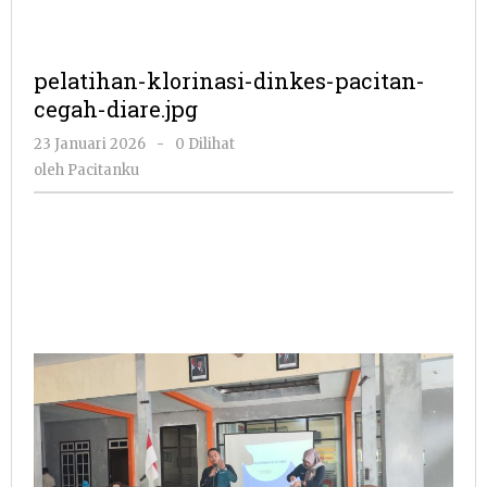
pelatihan-klorinasi-dinkes-pacitan-
cegah-diare.jpg
oleh
23 Januari 2026
-
0 Dilihat
Pacitanku
oleh
Pacitanku