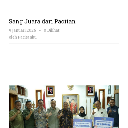
Sang Juara dari Pacitan
oleh
9 Januari 2026
-
0 Dilihat
Pacitanku
oleh
Pacitanku