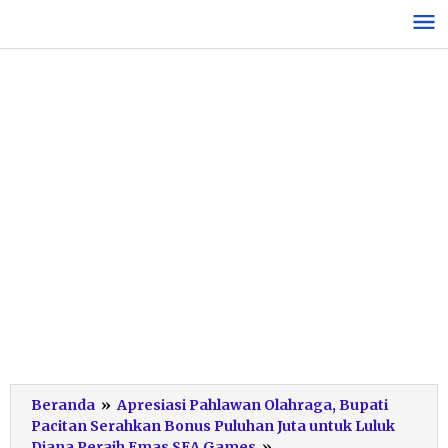
Lewati
ke
konten
Beranda
»
Apresiasi Pahlawan Olahraga, Bupati
Pacitan Serahkan Bonus Puluhan Juta untuk Luluk
Sang
Diana Peraih Emas SEA Games
»