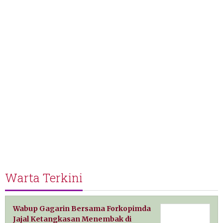
Warta Terkini
Wabup Gagarin Bersama Forkopimda
Jajal Ketangkasan Menembak di