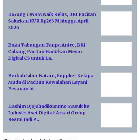
Dorong UMKM Naik Kelas, BRI Pacitan
Salurkan KUR Rp263 M hingga April
2026
Buka Tabungan Tanpa Antre, BRI
Cabang Pacitan Hadirkan Mesin
Digital CS untuk La…
Berkah Libur Nataru, Supplier Kelapa
Muda di Pacitan Kewalahan Layani
Pesanan hi…
Hashim Djojohadikusumo Masuk ke
Industri Aset Digital: Arsari Group
Resmi Jadi P…