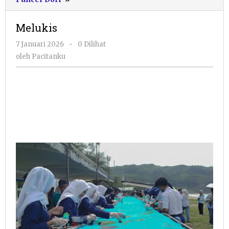
Melukis
oleh
7 Januari 2026
-
0 Dilihat
Pacitanku
oleh
Pacitanku