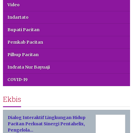
Video
Indartato
Bupati Pacitan
Pemkab Pacitan
Pilbup Pacitan
Indrata Nur Bayuaji
COVID-19
Ekbis
Dialog Interaktif Lingkungan Hidup
Pacitan Perkuat Sinergi Pentahelix,
Pengelola…