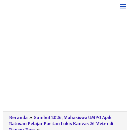
Lewati
ke
konten
Beranda
»
Sambut 2026, Mahasiswa UMPO Ajak
Ratusan Pelajar Pacitan Lukis Kanvas 26 Meter di
Melukis
Pancer Dorr
»