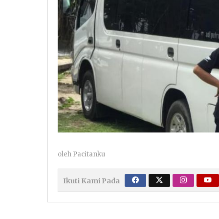
oleh
Pacitanku
Ikuti Kami Pada