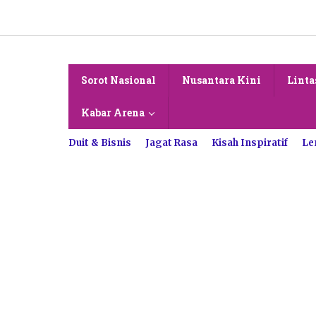
Lewati
ke
konten
Sorot Nasional
Nusantara Kini
Linta
Kabar Arena
Duit & Bisnis
Jagat Rasa
Kisah Inspiratif
Le