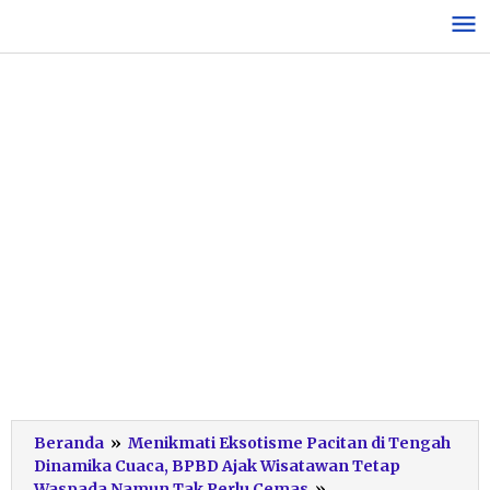
Lewati
ke
konten
Beranda
»
Menikmati Eksotisme Pacitan di Tengah
Dinamika Cuaca, BPBD Ajak Wisatawan Tetap
Yagus
Waspada Namun Tak Perlu Cemas
»