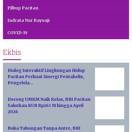
Pilbup Pacitan
Indrata Nur Bayuaji
COVID-19
Ekbis
Dialog Interaktif Lingkungan Hidup
Pacitan Perkuat Sinergi Pentahelix,
Pengelola…
Dorong UMKM Naik Kelas, BRI Pacitan
Salurkan KUR Rp263 M hingga April
2026
Buka Tabungan Tanpa Antre, BRI