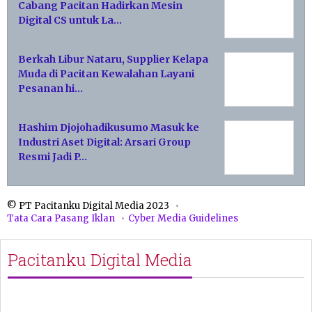
Cabang Pacitan Hadirkan Mesin
Digital CS untuk La…
Berkah Libur Nataru, Supplier Kelapa
Muda di Pacitan Kewalahan Layani
Pesanan hi…
Hashim Djojohadikusumo Masuk ke
Industri Aset Digital: Arsari Group
Resmi Jadi P…
© PT Pacitanku Digital Media 2023
Tata Cara Pasang Iklan
Cyber Media Guidelines
Pacitanku Digital Media