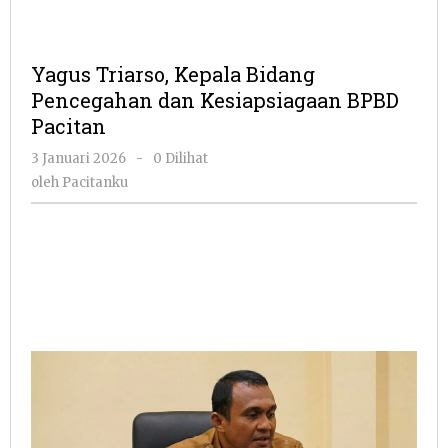
Yagus Triarso, Kepala Bidang
Pencegahan dan Kesiapsiagaan BPBD
Pacitan
oleh
3 Januari 2026
-
0 Dilihat
Pacitanku
oleh
Pacitanku