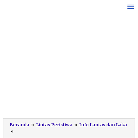
Lewati
ke
konten
Beranda
»
Lintas Peristiwa
»
Info Lantas dan Laka
Benturan
»
Pagi