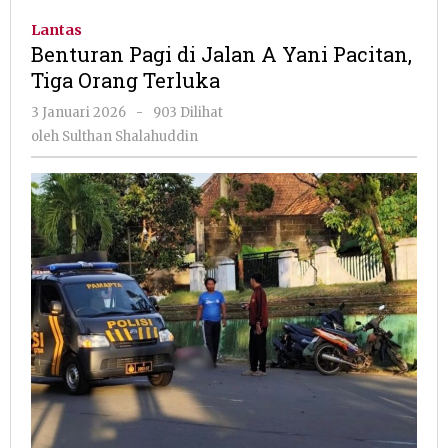
di
Lantas
Jalan
Benturan Pagi di Jalan A Yani Pacitan,
A
Tiga Orang Terluka
Yani
Pacitan,
oleh
3 Januari 2026
-
903 Dilihat
Tiga
Sulthan
oleh
Sulthan Shalahuddin
Orang
Shalahuddin
Terluka