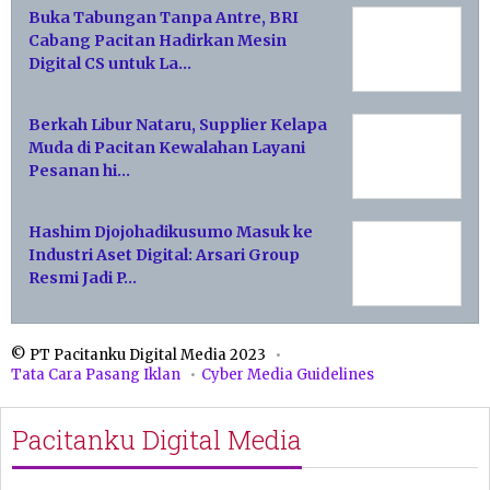
Buka Tabungan Tanpa Antre, BRI
Cabang Pacitan Hadirkan Mesin
Digital CS untuk La…
Berkah Libur Nataru, Supplier Kelapa
Muda di Pacitan Kewalahan Layani
Pesanan hi…
Hashim Djojohadikusumo Masuk ke
Industri Aset Digital: Arsari Group
Resmi Jadi P…
© PT Pacitanku Digital Media 2023
Tata Cara Pasang Iklan
Cyber Media Guidelines
Pacitanku Digital Media