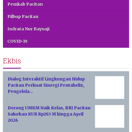
Pemkab Pacitan
Pilbup Pacitan
Indrata Nur Bayuaji
COVID-19
Ekbis
Dialog Interaktif Lingkungan Hidup
Pacitan Perkuat Sinergi Pentahelix,
Pengelola…
Dorong UMKM Naik Kelas, BRI Pacitan
Salurkan KUR Rp263 M hingga April
2026