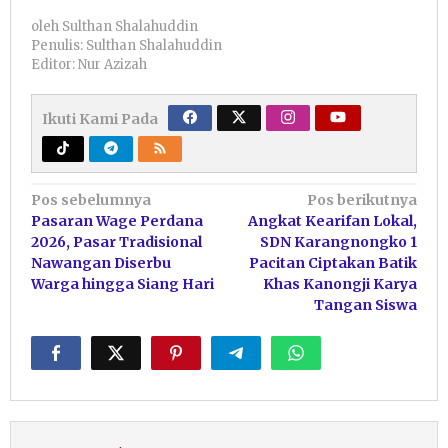
oleh
Sulthan Shalahuddin
Penulis: Sulthan Shalahuddin
Editor: Nur Azizah
Ikuti Kami Pada
Navigasi
Pos sebelumnya
Pos berikutnya
Pasaran Wage Perdana
Angkat Kearifan Lokal,
pos
2026, Pasar Tradisional
SDN Karangnongko 1
Nawangan Diserbu
Pacitan Ciptakan Batik
Warga hingga Siang Hari
Khas Kanongji Karya
Tangan Siswa