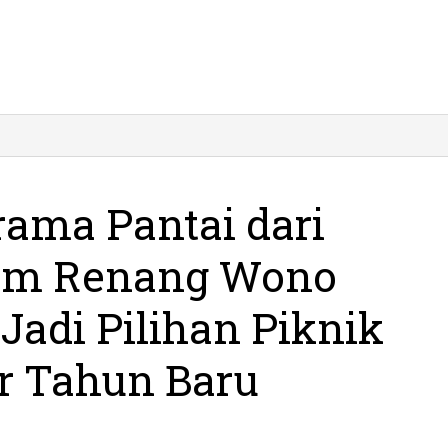
Suguhkan
Panorama
Pantai
dari
ama Pantai dari
Ketinggian,
Kolam
lam Renang Wono
Renang
Wono
Wening
Jadi Pilihan Piknik
Pacitan
Jadi
r Tahun Baru
Pilihan
Piknik
Wisatawan
Libur