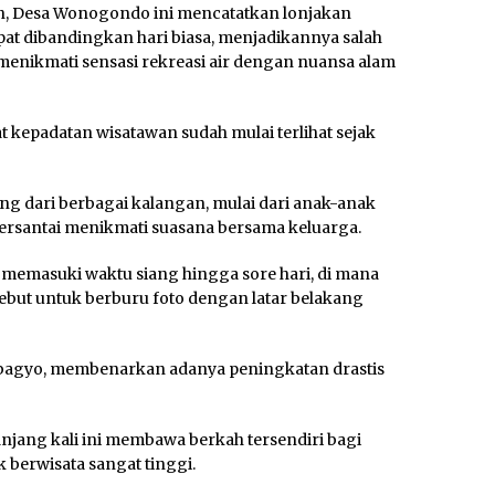
tan, Desa Wonogondo ini mencatatkan lonjakan
ipat dibandingkan hari biasa, menjadikannya salah
 menikmati sensasi rekreasi air dengan nuansa alam
t kepadatan wisatawan sudah mulai terlihat sejak
g dari berbagai kalangan, mulai dari anak-anak
ersantai menikmati suasana bersama keluarga.
 memasuki waktu siang hingga sore hari, di mana
ut untuk berburu foto dengan latar belakang
bagyo, membenarkan adanya peningkatan drastis
ang kali ini membawa berkah tersendiri bagi
 berwisata sangat tinggi.