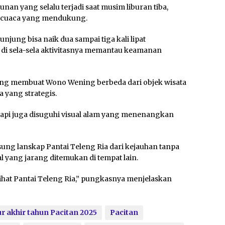
nan yang selalu terjadi saat musim liburan tiba,
a cuaca yang mendukung.
unjung bisa naik dua sampai tiga kali lipat
i di sela-sela aktivitasnya memantau keamanan
ng membuat Wono Wening berbeda dari objek wisata
a yang strategis.
tapi juga disuguhi visual alam yang menenangkan
sung lanskap Pantai Teleng Ria dari kejauhan tanpa
 yang jarang ditemukan di tempat lain.
ihat Pantai Teleng Ria,” pungkasnya menjelaskan
ur akhir tahun Pacitan 2025
Pacitan