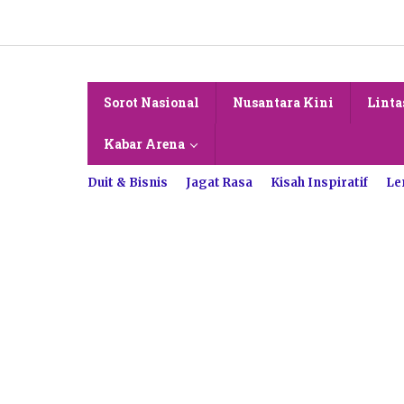
Lewati
ke
konten
Sorot Nasional
Nusantara Kini
Linta
Kabar Arena
Duit & Bisnis
Jagat Rasa
Kisah Inspiratif
Le