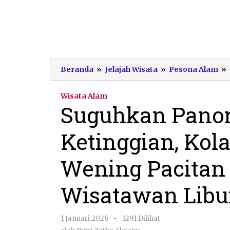
Beranda
»
Jelajah Wisata
»
Pesona Alam
»
Wisata Alam
Suguhkan Panor
Ketinggian, Ko
Wening Pacitan 
Wisatawan Libu
oleh
1 Januari 2026
-
1291 Dilihat
Putri