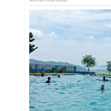
oleh
Putri Zetha Alviany
Zetha
Alviany