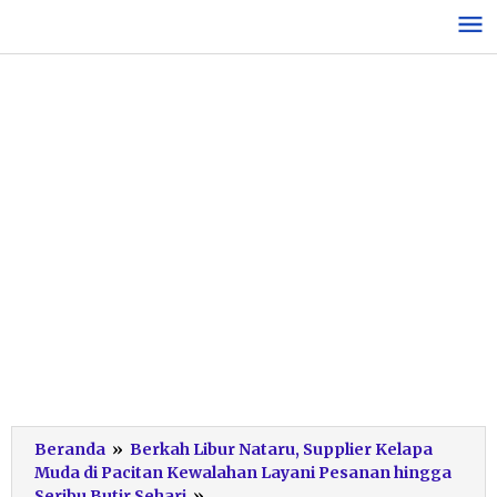
Lewati
ke
konten
Beranda
»
Berkah Libur Nataru, Supplier Kelapa
Muda di Pacitan Kewalahan Layani Pesanan hingga
Pemasok
Seribu Butir Sehari
»