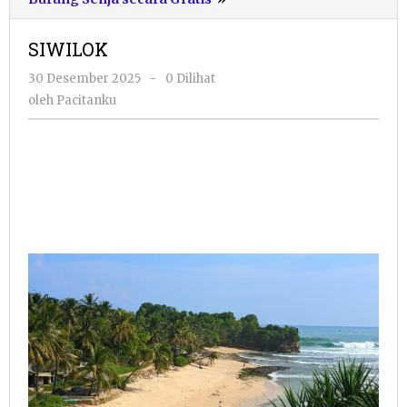
SIWILOK
oleh
30 Desember 2025
-
0 Dilihat
Pacitanku
oleh
Pacitanku