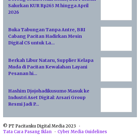
Salurkan KUR Rp263 M hingga April
2026
Buka Tabungan Tanpa Antre, BRI
Cabang Pacitan Hadirkan Mesin
Digital CS untuk La…
Berkah Libur Nataru, Supplier Kelapa
Muda di Pacitan Kewalahan Layani
Pesanan hi…
Hashim Djojohadikusumo Masuk ke
Industri Aset Digital: Arsari Group
Resmi Jadi P…
© PT Pacitanku Digital Media 2023
Tata Cara Pasang Iklan
Cyber Media Guidelines