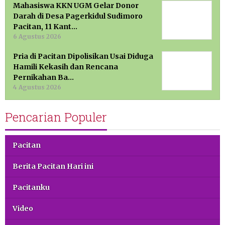
Mahasiswa KKN UGM Gelar Donor
Darah di Desa Pagerkidul Sudimoro
Pacitan, 11 Kant…
6 Agustus 2026
Pria di Pacitan Dipolisikan Usai Diduga
Hamili Kekasih dan Rencana
Pernikahan Ba…
4 Agustus 2026
Pencarian Populer
Pacitan
Berita Pacitan Hari ini
Pacitanku
Video