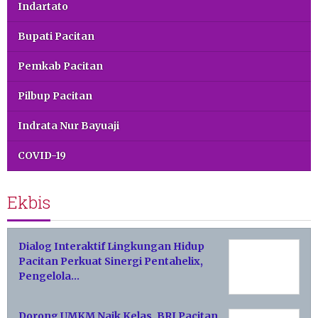
Indartato
Bupati Pacitan
Pemkab Pacitan
Pilbup Pacitan
Indrata Nur Bayuaji
COVID-19
Ekbis
Dialog Interaktif Lingkungan Hidup
Pacitan Perkuat Sinergi Pentahelix,
Pengelola…
Dorong UMKM Naik Kelas, BRI Pacitan