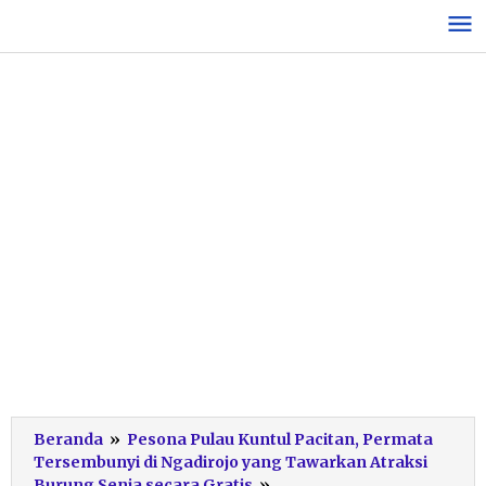
Lewati
ke
konten
Beranda
»
Pesona Pulau Kuntul Pacitan, Permata
Tersembunyi di Ngadirojo yang Tawarkan Atraksi
SIWILOK
Burung Senja secara Gratis
»