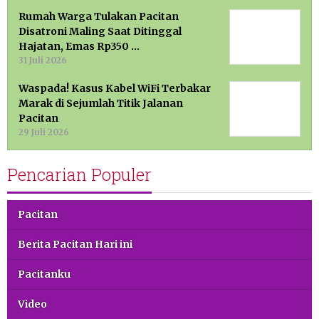
Rumah Warga Tulakan Pacitan
Disatroni Maling Saat Ditinggal
Hajatan, Emas Rp350 …
31 Juli 2026
Waspada! Kasus Kabel WiFi Terbakar
Marak di Sejumlah Titik Jalanan
Pacitan
29 Juli 2026
Pencarian Populer
Pacitan
Berita Pacitan Hari ini
Pacitanku
Video