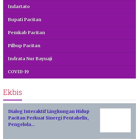
Indartato
Bupati Pacitan
Pemkab Pacitan
Pilbup Pacitan
Indrata Nur Bayuaji
COVID-19
Ekbis
Dialog Interaktif Lingkungan Hidup
Pacitan Perkuat Sinergi Pentahelix,
Pengelola…