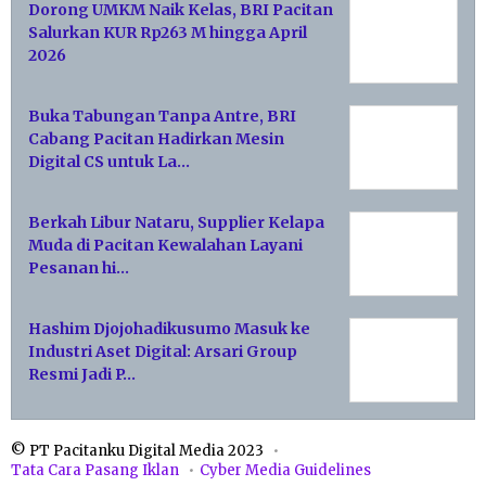
Dorong UMKM Naik Kelas, BRI Pacitan
Salurkan KUR Rp263 M hingga April
2026
Buka Tabungan Tanpa Antre, BRI
Cabang Pacitan Hadirkan Mesin
Digital CS untuk La…
Berkah Libur Nataru, Supplier Kelapa
Muda di Pacitan Kewalahan Layani
Pesanan hi…
Hashim Djojohadikusumo Masuk ke
Industri Aset Digital: Arsari Group
Resmi Jadi P…
© PT Pacitanku Digital Media 2023
Tata Cara Pasang Iklan
Cyber Media Guidelines