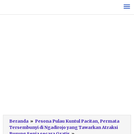
Lewati
ke
konten
Beranda
»
Pesona Pulau Kuntul Pacitan, Permata
Tersembunyi di Ngadirojo yang Tawarkan Atraksi
KUNTUL
Burung Senja secara Gratis
»