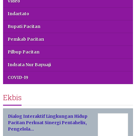
Video
Indartato
Bupati Pacitan
Pemkab Pacitan
Pilbup Pacitan
Indrata Nur Bayuaji
COVID-19
Ekbis
Dialog Interaktif Lingkungan Hidup
Pacitan Perkuat Sinergi Pentahelix,
Pengelola…