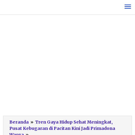
Lewati
ke
konten
Beranda
»
Tren Gaya Hidup Sehat Meningkat,
Pusat Kebugaran di Pacitan Kini Jadi Primadona
Gym
Warga
»