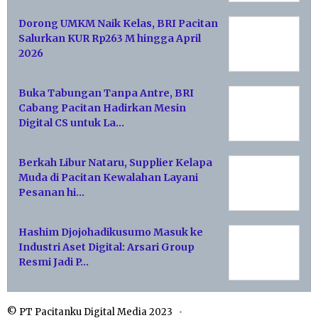
Dorong UMKM Naik Kelas, BRI Pacitan
Salurkan KUR Rp263 M hingga April
2026
Buka Tabungan Tanpa Antre, BRI
Cabang Pacitan Hadirkan Mesin
Digital CS untuk La…
Berkah Libur Nataru, Supplier Kelapa
Muda di Pacitan Kewalahan Layani
Pesanan hi…
Hashim Djojohadikusumo Masuk ke
Industri Aset Digital: Arsari Group
Resmi Jadi P…
© PT Pacitanku Digital Media 2023