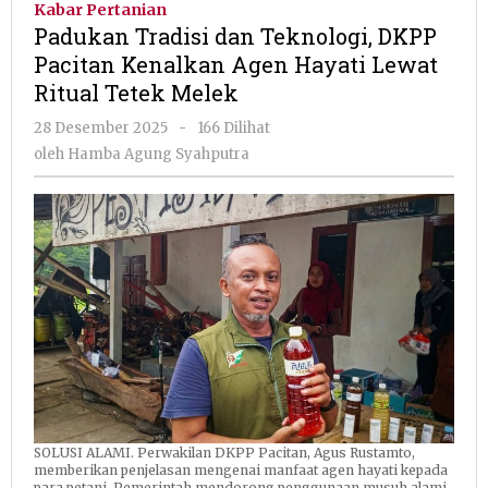
Kabar Pertanian
Teknologi,
Padukan Tradisi dan Teknologi, DKPP
DKPP
Pacitan Kenalkan Agen Hayati Lewat
Pacitan
Ritual Tetek Melek
Kenalkan
Agen
oleh
28 Desember 2025
-
166 Dilihat
Hayati
Hamba
oleh
Hamba Agung Syahputra
Lewat
Agung
Ritual
Syahputra
Tetek
Melek
SOLUSI ALAMI. Perwakilan DKPP Pacitan, Agus Rustamto,
memberikan penjelasan mengenai manfaat agen hayati kepada
para petani. Pemerintah mendorong penggunaan musuh alami