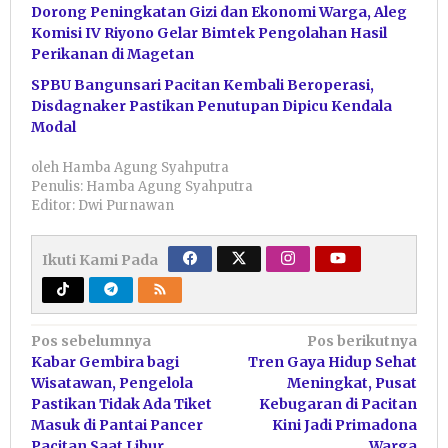
Dorong Peningkatan Gizi dan Ekonomi Warga, Aleg
Komisi IV Riyono Gelar Bimtek Pengolahan Hasil
Perikanan di Magetan
SPBU Bangunsari Pacitan Kembali Beroperasi,
Disdagnaker Pastikan Penutupan Dipicu Kendala
Modal
oleh
Hamba Agung Syahputra
Penulis: Hamba Agung Syahputra
Editor: Dwi Purnawan
Ikuti Kami Pada
Navigasi
Pos sebelumnya
Pos berikutnya
Kabar Gembira bagi
Tren Gaya Hidup Sehat
pos
Wisatawan, Pengelola
Meningkat, Pusat
Pastikan Tidak Ada Tiket
Kebugaran di Pacitan
Masuk di Pantai Pancer
Kini Jadi Primadona
Pacitan Saat Libur
Warga