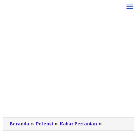
Lewati
ke
konten
Padukan
Beranda
»
Potensi
»
Kabar Pertanian
»
Tradisi
dan